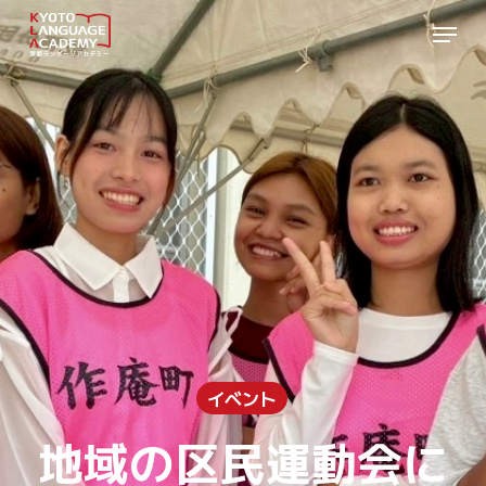
Skip
Menu
to
Close
main
Menu
content
イベント
地域の区民運動会に