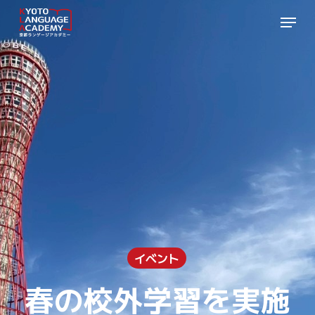
Skip
Menu
to
Close
main
Menu
content
イベント
春の校外学習を実施