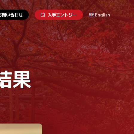
お
問
い
合
わ
せ
入
学
エ
ン
ト
リ
ー
English
結果