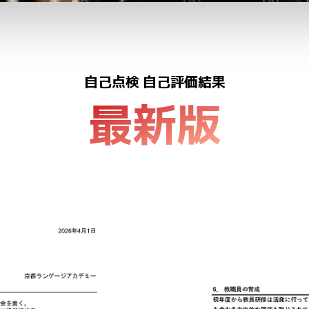
自
己
点
検
自
己
評
価
結
果
最新版