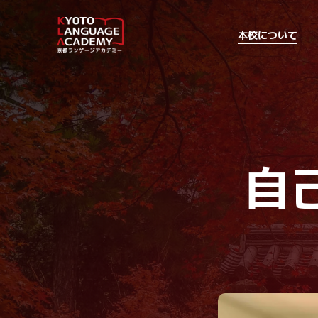
Skip
to
本校について
main
content
自